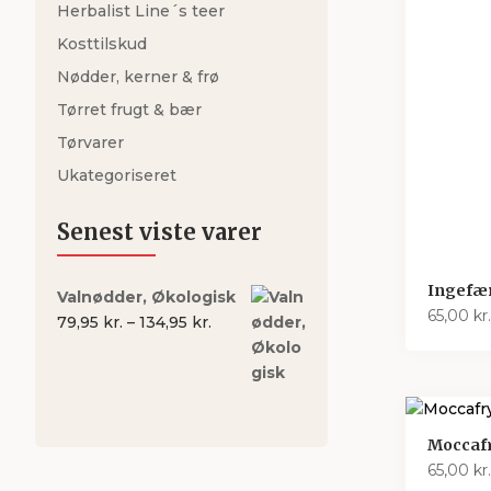
Herbalist Line´s teer
Kosttilskud
Nødder, kerner & frø
Tørret frugt & bær
Tørvarer
Ukategoriseret
Senest viste varer
Ingefæ
Valnødder, Økologisk
65,00
kr.
Prisinterval:
79,95
kr.
–
134,95
kr.
79,95 kr.
til
134,95 kr.
Moccaf
65,00
kr.