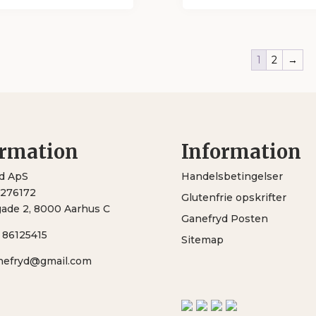
65,00 kr.
65,0
til
til
199,00 kr.
199,
1
2
→
ormation
Information
d ApS
Handelsbetingelser
2276172
Glutenfrie opskrifter
gade 2, 8000 Aarhus C
Ganefryd Posten
:
86125415
Sitemap
nefryd@gmail.com