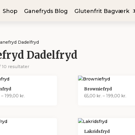
Shop
Ganefryds Blog
Glutenfrit Bagværk
anefryd Dadelfryd
fryd Dadelfryd
f 10 resultater
nfryd
Browniefryd
Prisinterval:
Pris
–
199,00
kr.
65,00
kr.
–
199,00
kr.
65,00 kr.
65,0
til
til
199,00 kr.
199,
Lakridsfryd