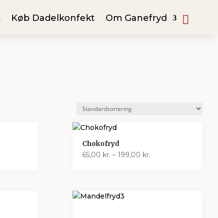
Køb Dadelkonfekt
Om Ganefryd
Chokofryd
interval:
Prisinterval:
65,00
kr.
–
199,00
kr.
0 kr.
65,00 kr.
til
00 kr.
199,00 kr.