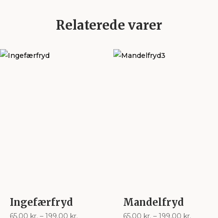
Relaterede varer
Ingefærfryd
Mandelfryd
Prisinterval:
Prisinter
65,00
kr.
–
199,00
kr.
65,00
kr.
–
199,00
kr.