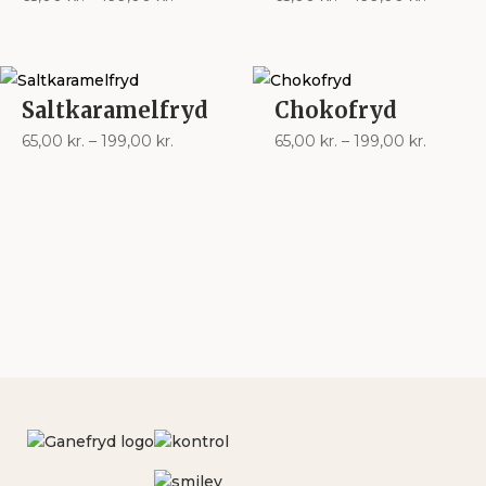
65,00 kr.
65,00 kr
til
til
199,00 kr.
199,00 k
Saltkaramelfryd
Chokofryd
Prisinterval:
Prisinter
65,00
kr.
–
199,00
kr.
65,00
kr.
–
199,00
kr.
65,00 kr.
65,00 kr
til
til
199,00 kr.
199,00 k