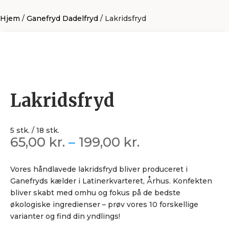
Hjem
/
Ganefryd Dadelfryd
/ Lakridsfryd
Lakridsfryd
Prisinterval:
65,00
kr.
–
199,00
kr.
65,00 kr.
til
Vores håndlavede lakridsfryd bliver produceret i
199,00 kr.
Ganefryds kælder i Latinerkvarteret, Århus. Konfekten
bliver skabt med omhu og fokus på de bedste
økologiske ingredienser – prøv vores 10 forskellige
varianter og find din yndlings!