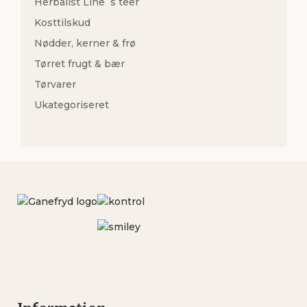
Herbalist Line´s teer
Kosttilskud
Nødder, kerner & frø
Tørret frugt & bær
Tørvarer
Ukategoriseret