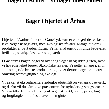
Bageri i Århus – Vi bager uden gluten
Bager i hjertet af Århus
I hjertet af Aarhus finder du Ganefryd, som er et bageri der elsker at
lave vegansk bagværk, med økologiske råvarer. Mange af vores
produkter er bagt uden gluten. Vi har altid gået op i sunde fødevarer,
hvilket også afspejles i vores bagværk.
I Ganefryds bageri bager vi hver dag vegansk og uden gluten, hvor
vi hovedsageligt bruger økologiske råvarer. Vi sætter en ære i, at vi
altid sælger de bedste produkter – og vi er derfor meget orienteret
omkring bæredygtighed og økologi.
Vi elsker at eksperimentere indenfor glutenfrit og vegansk bagværk,
og derfor vil du ofte blive præsenteret for nyheder og smagsprøver.
Vi kan tilbyde et stort udvalg af vegansk brød, boller, pizza, kager
og frugtkugler – de fleste lavet uden gluten.