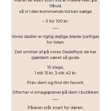
Maria har købt stort ind af Pukka-teer, på
tilbud,
så vi i den kommende tid kan sælge
– 3 for 100 kr.
___
Vores dadler er rigtig dejlige, bløde (saftige)
for tiden.
Det smitter af på vores Dadelfryd, de har
sjældent været så gode.
10 slags,
1 stk 15 kr, 3 stk 42 kr.
Prøv dem og find din favorit.
Ofte har vi smagsprøver på dem i butikken
___
Påsken står snart for døren.