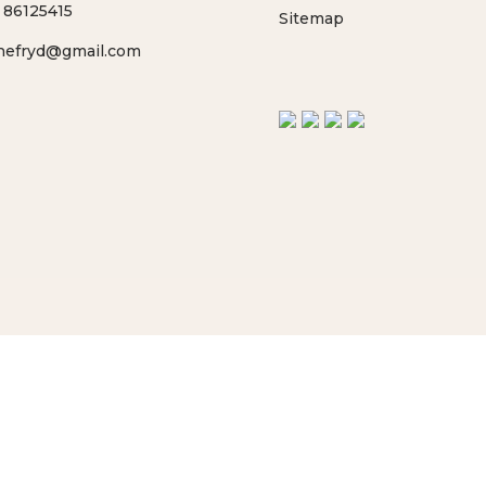
:
86125415
Sitemap
nefryd@gmail.com