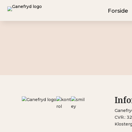
Forside
Inf
Ganefry
CVR.: 3
Kloster