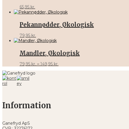
65,95
kr.
Pekannødder, Økologisk
79,95
kr.
Mandler, Økologisk
Prisinterval:
79,95
kr.
–
149,95
kr.
79,95 kr.
til
149,95 kr.
Information
Ganefryd ApS
CVR.: 32276172