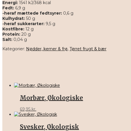
Energi:
1541 kJ/368 kcal
Fedt:
6,9 g
-heraf mættede fedtsyrer:
0,6 g
Kulhydrat:
50 g
-heraf sukkerarter:
9,5 g
Kostfibre:
12 g
Protein:
20 g
Salt:
0,04 g
Kategorier:
Nødder, kerner & frø
,
Tørret frugt & bær
Morbær, Økologiske
69,95
kr.
Svesker, Økologisk