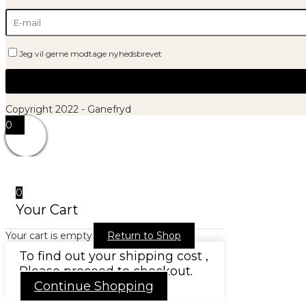
Jeg vil gerne modtage nyhedsbrevet
Copyright 2022 - Ganefryd
0
0
Your Cart
Your cart is empty
Return to Shop
To find out your shipping cost ,
Please proceed to checkout.
Continue Shopping