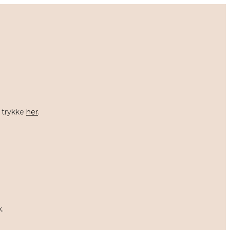
t trykke
her
.
.