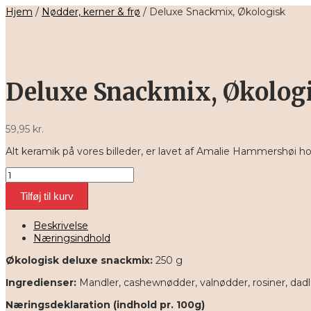
Hjem
/
Nødder, kerner & frø
/ Deluxe Snackmix, Økologisk
Deluxe Snackmix, Økolog
59,95
kr.
Alt keramik på vores billeder, er lavet af Amalie Hammershøi 
Deluxe
Snackmix,
Tilføj til kurv
Økologisk
antal
Beskrivelse
Næringsindhold
Økologisk deluxe snackmix:
250 g
Ingredienser:
Mandler, cashewnødder, valnødder, rosiner, dadl
Næringsdeklaration (indhold pr. 100g)