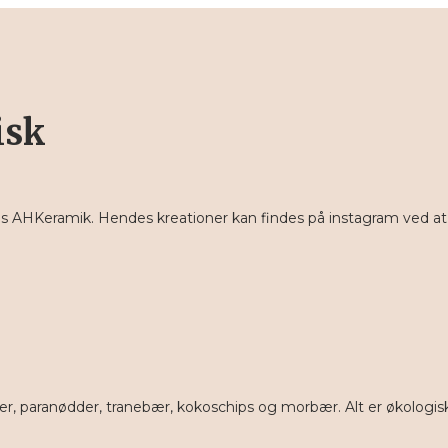
isk
hos AHKeramik. Hendes kreationer kan findes på instagram ved a
er, paranødder, tranebær, kokoschips og morbær. Alt er økologisk