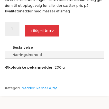
eksklusive anretninger. Deres karakteristiske smag gør
dem til et oplagt valg for alle, der sætter pris på
kvalitetsnødder med masser af smag.
Pekannødder,
Økologisk
Tilføj til kurv
antal
Beskrivelse
Næringsindhold
Økologiske pekannødder:
200 g
Kategori:
Nødder, kerner & frø