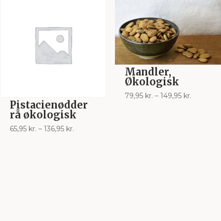
Mandler,
Økologisk
Prisinter
79,95
kr.
–
149,95
kr.
Pistacienødder
79,95 kr.
rå økologisk
til
Prisinterval:
65,95
kr.
–
136,95
kr.
149,95 kr
65,95 kr.
til
136,95 kr.