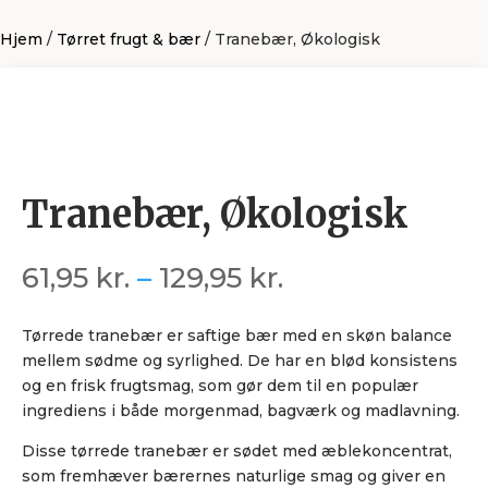
Hjem
/
Tørret frugt & bær
/ Tranebær, Økologisk
Tranebær, Økologisk
Prisinterval:
61,95
kr.
–
129,95
kr.
61,95 kr.
til
Tørrede tranebær er saftige bær med en skøn balance
129,95 kr.
mellem sødme og syrlighed. De har en blød konsistens
og en frisk frugtsmag, som gør dem til en populær
ingrediens i både morgenmad, bagværk og madlavning.
Disse tørrede tranebær er sødet med æblekoncentrat,
som fremhæver bærernes naturlige smag og giver en