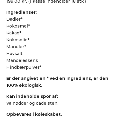
199,00 kr. (1 kasse indeholder 18 stk.)
Ingredienser:
Dadler*
Kokosmel*
Kakao*
Kokosolie*
Mandler*
Havsalt
Mandelessens
Hindbærpulver*
Er der angivet en * ved en ingrediens, er den
100% økologisk.
Kan indeholde spor af:
Valnødder og dadelsten.
Opbevares i køleskabet.