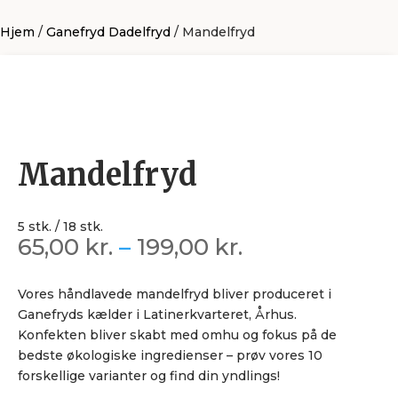
Hjem
/
Ganefryd Dadelfryd
/ Mandelfryd
Mandelfryd
Prisinterval:
65,00
kr.
–
199,00
kr.
65,00 kr.
til
Vores håndlavede mandelfryd bliver produceret i
199,00 kr.
Ganefryds kælder i Latinerkvarteret, Århus.
Konfekten bliver skabt med omhu og fokus på de
bedste økologiske ingredienser – prøv vores 10
forskellige varianter og find din yndlings!