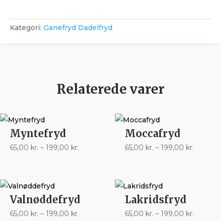
Kategori:
Ganefryd Dadelfryd
Relaterede varer
Myntefryd
Moccafryd
Prisinterval:
Prisinter
65,00
kr.
–
199,00
kr.
65,00
kr.
–
199,00
kr.
65,00 kr.
65,00 kr
til
til
199,00 kr.
199,00 k
Valnøddefryd
Lakridsfryd
Prisinterval:
Prisinter
65,00
kr.
–
199,00
kr.
65,00
kr.
–
199,00
kr.